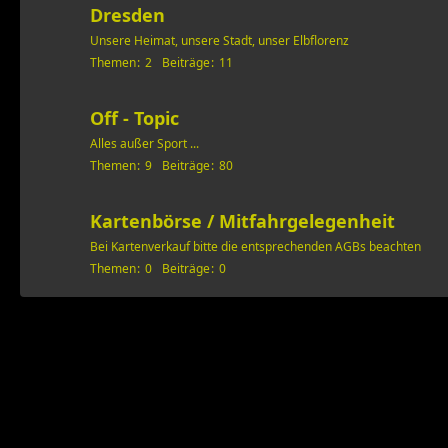
Dresden
Unsere Heimat, unsere Stadt, unser Elbflorenz
Themen
2
Beiträge
11
Off - Topic
Alles außer Sport ...
Themen
9
Beiträge
80
Kartenbörse / Mitfahrgelegenheit
Bei Kartenverkauf bitte die entsprechenden AGBs beachten
Themen
0
Beiträge
0