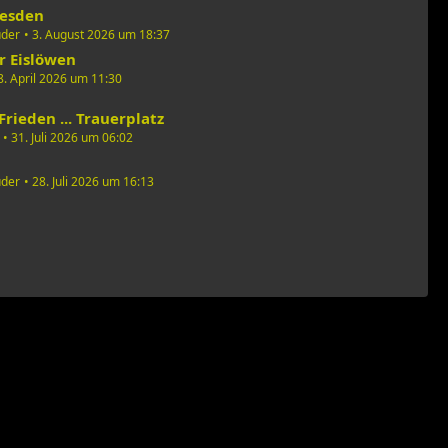
resden
uder
3. August 2026 um 18:37
r Eislöwen
8. April 2026 um 11:30
Frieden ... Trauerplatz
31. Juli 2026 um 06:02
uder
28. Juli 2026 um 16:13