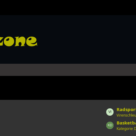
L
Radspor
Virenschle
e
t
Basketb
Kategorie
z