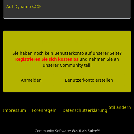
Auf Dynamo 😉😎
Jetzt mitmachen!
Sie haben noch kein Benutzerkonto auf unserer Seite?
Registrieren Sie sich kostenlos
und nehmen Sie an
unserer Community teil!
Anmelden
Benutzerkonto erstellen
Stil ändern
Impressum
Forenregeln
Datenschutzerklärung
Community-Software:
WoltLab Suite™