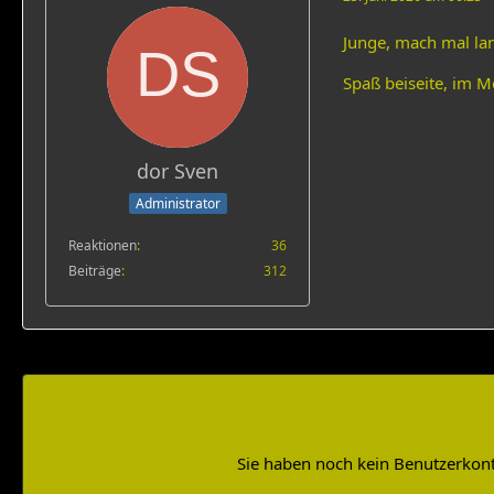
Junge, mach mal la
Spaß beiseite, im M
dor Sven
Administrator
Reaktionen
36
Beiträge
312
Sie haben noch kein Benutzerkont