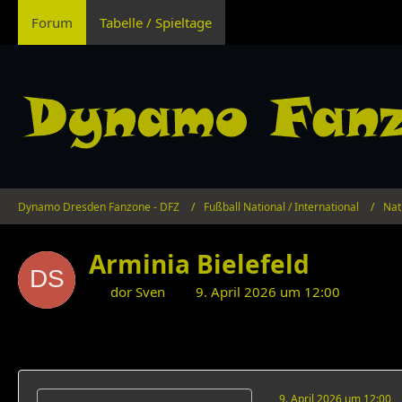
Forum
Tabelle / Spieltage
Dynamo Dresden Fanzone - DFZ
Fußball National / International
Nat
Arminia Bielefeld
dor Sven
9. April 2026 um 12:00
9. April 2026 um 12:00