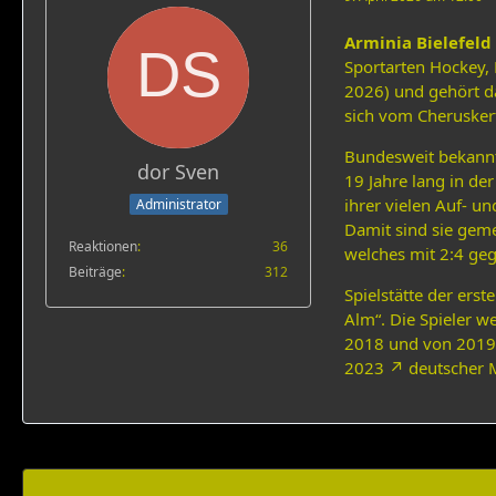
Arminia Bielefeld
Sportarten Hockey, 
2026) und gehört da
sich vom Cherusker
Bundesweit bekannt 
dor Sven
19 Jahre lang in der
ihrer vielen Auf- un
Administrator
Damit sind sie geme
Reaktionen
36
welches mit 2:4 geg
Beiträge
312
Spielstätte der ers
Alm“. Die Spieler 
2018 und von 2019 b
2023
deutscher M