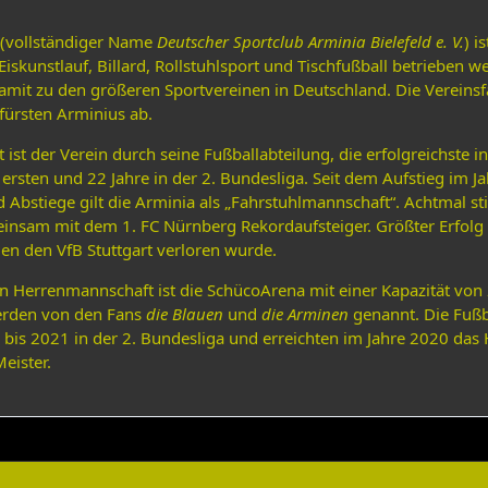
(vollständiger Name
Deutscher Sportclub Arminia Bielefeld e. V.
) i
Eiskunstlauf, Billard, Rollstuhlsport und Tischfußball betrieben 
mit zu den größeren Sportvereinen in Deutschland. Die Vereinsf
fürsten Arminius ab.
ist der Verein durch seine Fußballabteilung, die erfolgreichste i
 ersten und 22 Jahre in der 2. Bundesliga. Seit dem Aufstieg im J
d Abstiege gilt die Arminia als „Fahrstuhlmannschaft“. Achtmal st
insam mit dem 1. FC Nürnberg Rekordaufsteiger. Größter Erfolg 
en den VfB Stuttgart verloren wurde.
ten Herrenmannschaft ist die SchücoArena mit einer Kapazität von 2
werden von den Fans
die Blauen
und
die Arminen
genannt. Die Fußb
is 2021 in der 2. Bundesliga und erreichten im Jahre 2020 das 
eister.