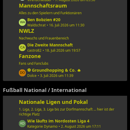
e
B
Mannschaftsraum
t
e
z
Alles zu den Spielern und Funktionären
i
t
L
Ben Bobzien #20
t
e
e
Waldschrat
16. Juli 2026 um 11:30
r
B
NWLZ
t
ä
e
z
Nachwuchs und Frauenbereich
g
i
t
e
L
Die Zweite Mannschaft
t
e
e
castro82
18. Juli 2026 um 19:57
r
B
Fanzone
t
ä
e
z
Fans und Fanclubs
g
i
t
e
L
⚽️ Groundhopping & Co. 🔥
t
e
e
Dolce
3. Juli 2026 um 11:39
r
B
t
ä
e
z
Fußball National / International
g
i
t
e
t
e
Nationale Ligen und Pokal
r
B
ä
1. Liga, 2. Liga, 3. Liga bis zur Dorfmannschaft ... hier ist der
e
g
richtige Platz
i
e
L
Wie läufts im Nordosten Liga 4
t
e
Kategorie Dynamo
2. August 2026 um 17:11
r