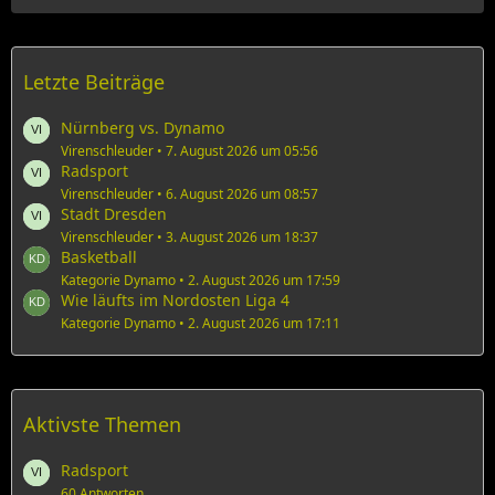
r
t
ä
z
g
t
e
Letzte Beiträge
e
B
e
Nürnberg vs. Dynamo
i
Virenschleuder
7. August 2026 um 05:56
Radsport
t
r
Virenschleuder
6. August 2026 um 08:57
Stadt Dresden
ä
g
Virenschleuder
3. August 2026 um 18:37
Basketball
e
Kategorie Dynamo
2. August 2026 um 17:59
Wie läufts im Nordosten Liga 4
Kategorie Dynamo
2. August 2026 um 17:11
Aktivste Themen
Radsport
60 Antworten