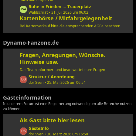
i
t
L
Ruhe in Frieden ... Trauerplatz
t
e
e
Waldschrat
31. Juli 2026 um 06:02
r
B
Kartenbörse / Mitfahrgelegenheit
t
ä
e
z
Bei Kartenverkauf bitte die entsprechenden AGBs beachten
g
i
t
e
t
e
r
Dynamo-Fanzone.de
B
ä
e
g
Fragen, Anregungen, Wünsche.
i
e
t
Hinweise usw.
r
Das Team informiert und beantwortet eure Fragen
ä
L
Struktur / Anordnung
g
e
dor Sven
25. Mai 2026 um 06:54
e
t
z
Gästeinformation
t
In unserem Forum ist eine Registrierung notwendig um alle Bereiche nutzen
e
zu können.
B
e
Als Gast bitte hier lesen
i
L
GästeInfo
t
e
dor Sven
30. März 2026 um 15:50