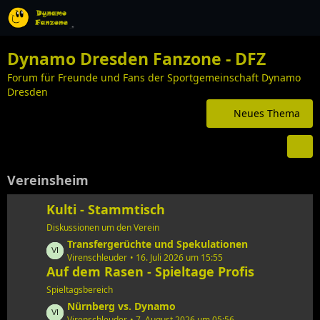
Dynamo Dresden Fanzone - DFZ
Forum für Freunde und Fans der Sportgemeinschaft Dynamo
Dresden
Neues Thema
Vereinsheim
Kulti - Stammtisch
Diskussionen um den Verein
L
Transfergerüchte und Spekulationen
e
Virenschleuder
16. Juli 2026 um 15:55
Auf dem Rasen - Spieltage Profis
t
z
Spieltagsbereich
t
L
Nürnberg vs. Dynamo
e
Virenschleuder
7. August 2026 um 05:56