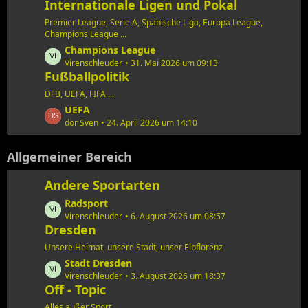
Internationale Ligen und Pokal
t
ä
z
g
Premier League, Serie A, Spanische Liga, Europa League,
t
Champions League ...
e
e
L
Champions League
B
e
Virenschleuder
31. Mai 2026 um 09:13
e
Fußballpolitik
t
i
z
DFB, UEFA, FIFA ...
t
t
L
UEFA
r
e
e
dor Sven
24. April 2026 um 14:10
ä
B
t
g
e
z
Allgemeiner Bereich
e
i
t
t
e
Andere Sportarten
r
B
ä
L
Radsport
e
g
e
Virenschleuder
6. August 2026 um 08:57
i
Dresden
e
t
t
z
r
Unsere Heimat, unsere Stadt, unser Elbflorenz
t
ä
L
Stadt Dresden
e
g
e
Virenschleuder
3. August 2026 um 18:37
B
Off - Topic
e
t
e
z
Alles außer Sport ...